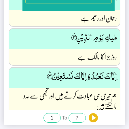
الرَّحْمٰنِ الرَّحِيْمِ ۝ۙĄ
رحمان اور رحیم ہے
مٰلِكِ يَوْمِ الدِّيْنِ ۝ۭǼ
روز جزا کا مالک ہے
اِيَّاكَ نَعْبُدُ وَاِيَّاكَ نَسْتَعِيْنُ ۝ۭĆ
ہم تیری ہی عبادت کرتے ہیں اور تجھی سے مدد
مانگتے ہیں
To
اِھْدِنَا الصِّرَاطَ الْمُسْتَـقِيْمَ Ĉ ۝ۙ