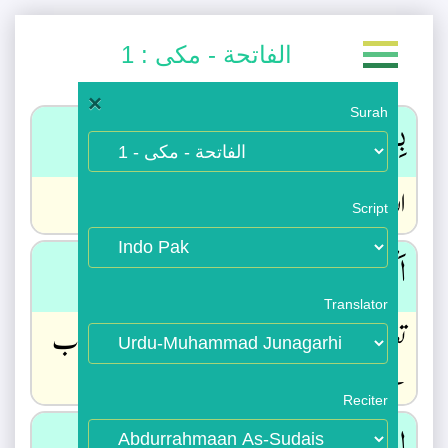
1 : الفاتحة - مکی
×
Surah
بِسْمِ اللّٰهِ الرَّحْمٰنِ الرَّحِيْمِ 0 ؀
اللہ کے نام سے جو رحمان و رحیم ہے
Script
اَلْحَمْدُ لِلّٰهِ رَبِّ الْعٰلَمِيْنَ ۝ۙǺ
Translator
تعریف اللہ ہی کے لیے ہے جو تمام کائنات کا رب
ہے
Reciter